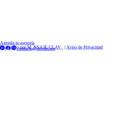
Agenda tu asesoría
Elaborado por M_NSAJE CLAV_
|
Aviso de Privacidad
contacto@prcom.mx